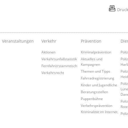
Druc
Veranstaltungen
Verkehr
Prävention
Die
Aktionen
Kriminalprävention
Poli
Verkehrsunfallstatistik
Aktuelles und
Poli
Kampagnen
Har
Fernfahrerstammtisch
Themen und Tipps
Poli
Verkehrsrecht
Heid
Fahrradregistrierung
Poli
Kinder und Jugendliche
Lüne
Beratungsstellen
Dan
Puppenbühne
Poli
Verkehrsprävention
Rote
Kriminalität im Internet
Poli