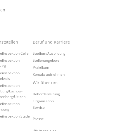
ken
nststellen
Beruf und Karriere
zeiinspektion Celle
Studium/Ausbildung
zeiinspektion
Stellenangebote
burg
Praktikum
zeiinspektion
Kontakt aufnehmen
ekreis
Wir über uns
zeiinspektion
burg/Lüchow-
Behördenleitung
nenberg/Uelzen
Organisation
zeiinspektion
Service
nburg
zeiinspektion Stade
Presse
Wir in sozialen