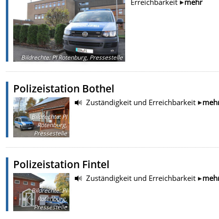
Erreichbarkeit
mehr
Bildrechte
:
PI Rotenburg, Pressestelle
Polizeistation Bothel
Zuständigkeit und Erreichbarkeit
meh
Bildrechte
:
PI
Rotenburg,
Pressestelle
Polizeistation Fintel
Zuständigkeit und Erreichbarkeit
meh
Bildrechte
:
PI
Rotenburg,
Pressestelle