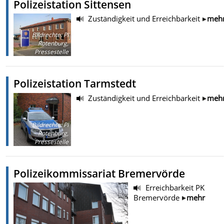
Polizeistation Sittensen
Zuständigkeit und Erreichbarkeit
meh
Bildrechte
:
PI
Rotenburg,
Pressestelle
Polizeistation Tarmstedt
Zuständigkeit und Erreichbarkeit
meh
Bildrechte
:
PI
Rotenburg,
Pressestelle
Polizeikommissariat Bremervörde
Erreichbarkeit PK
Bremervörde
mehr