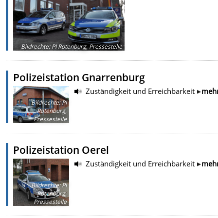
Bildrechte
:
PI Rotenburg, Pressestelle
Polizeistation Gnarrenburg
Zuständigkeit und Erreichbarkeit
meh
Bildrechte
:
PI
Rotenburg,
Pressestelle
Polizeistation Oerel
Zuständigkeit und Erreichbarkeit
meh
Bildrechte
:
PI
Rotenburg,
Pressestelle