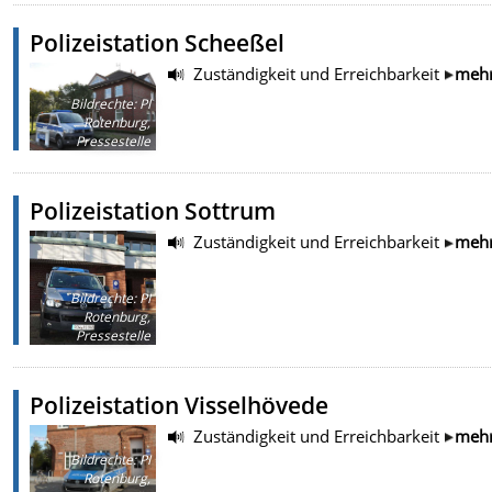
Polizeistation Scheeßel
Zuständigkeit und Erreichbarkeit
meh
Bildrechte
:
PI
Rotenburg,
Pressestelle
Polizeistation Sottrum
Zuständigkeit und Erreichbarkeit
meh
Bildrechte
:
PI
Rotenburg,
Pressestelle
Polizeistation Visselhövede
Zuständigkeit und Erreichbarkeit
meh
Bildrechte
:
PI
Rotenburg,