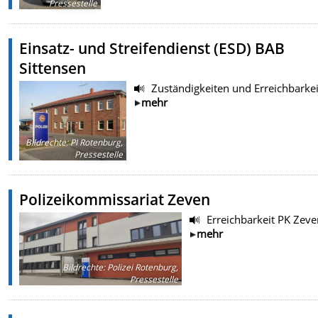
Pressestelle
Einsatz- und Streifendienst (ESD) BAB
Sittensen
Zuständigkeiten und Erreichbarke
mehr
Bildrechte
:
PI Rotenburg,
Pressestelle
Polizeikommissariat Zeven
Erreichbarkeit PK Zeve
mehr
Bildrechte
:
Polizei Rotenburg,
Pressestelle