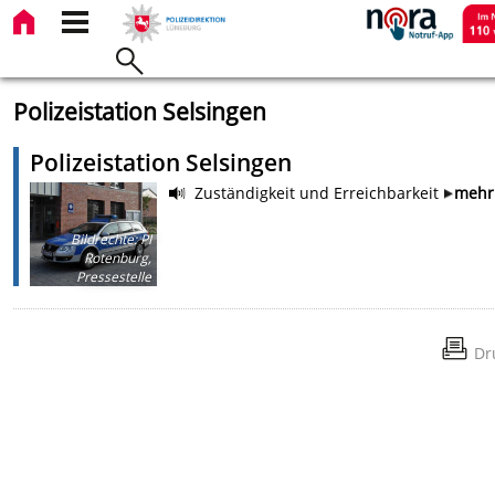
Polizeistation Selsingen
Polizeistation Selsingen
Zuständigkeit und Erreichbarkeit
mehr
Bildrechte
:
PI
Rotenburg,
Pressestelle
Dr