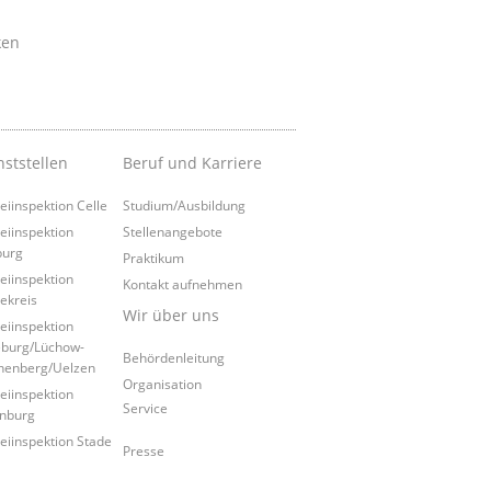
ken
nststellen
Beruf und Karriere
zeiinspektion Celle
Studium/Ausbildung
zeiinspektion
Stellenangebote
burg
Praktikum
zeiinspektion
Kontakt aufnehmen
ekreis
Wir über uns
zeiinspektion
burg/Lüchow-
Behördenleitung
nenberg/Uelzen
Organisation
zeiinspektion
Service
nburg
zeiinspektion Stade
Presse