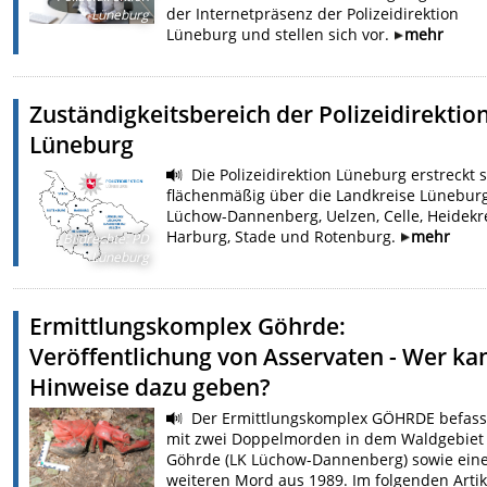
der Internetpräsenz der Polizeidirektion
Lüneburg
Lüneburg und stellen sich vor.
mehr
Zuständigkeitsbereich der Polizeidirektio
Lüneburg
Die Polizeidirektion Lüneburg erstreckt 
flächenmäßig über die Landkreise Lüneburg
Lüchow-Dannenberg, Uelzen, Celle, Heidekre
Harburg, Stade und Rotenburg.
mehr
Bildrechte
:
PD
Lüneburg
Ermittlungskomplex Göhrde:
Veröffentlichung von Asservaten - Wer ka
Hinweise dazu geben?
Der Ermittlungskomplex GÖHRDE befasst
mit zwei Doppelmorden in dem Waldgebiet
Göhrde (LK Lüchow-Dannenberg) sowie ein
weiteren Mord aus 1989. Im folgenden Artik