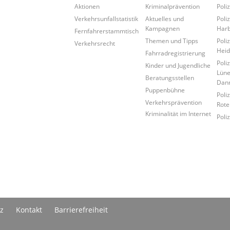
Aktionen
Kriminalprävention
Poli
Verkehrsunfallstatistik
Aktuelles und
Poli
Kampagnen
Har
Fernfahrerstammtisch
Themen und Tipps
Poli
Verkehrsrecht
Heid
Fahrradregistrierung
Poli
Kinder und Jugendliche
Lüne
Beratungsstellen
Dan
Puppenbühne
Poli
Verkehrsprävention
Rote
Kriminalität im Internet
Poli
z
Kontakt
Barrierefreiheit