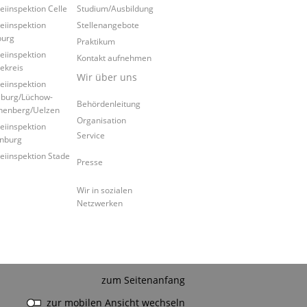
zeiinspektion Celle
Studium/Ausbildung
zeiinspektion
Stellenangebote
burg
Praktikum
zeiinspektion
Kontakt aufnehmen
ekreis
Wir über uns
zeiinspektion
burg/Lüchow-
Behördenleitung
nenberg/Uelzen
Organisation
zeiinspektion
Service
nburg
zeiinspektion Stade
Presse
Wir in sozialen
Netzwerken
zum Seitenanfang
zur mobilen Ansicht wechseln