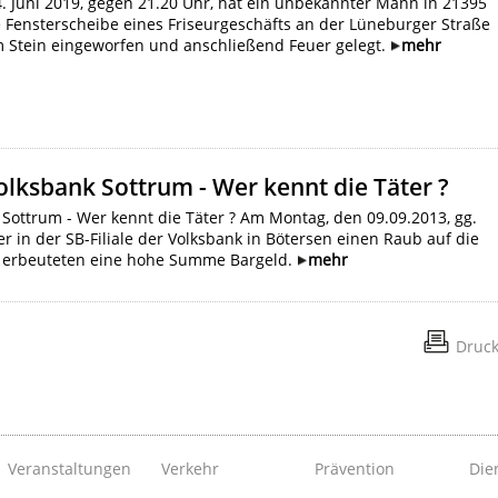
 Juni 2019, gegen 21.20 Uhr, hat ein unbekannter Mann in 21395
 Fensterscheibe eines Friseurgeschäfts an der Lüneburger Straße
m Stein eingeworfen und anschließend Feuer gelegt.
mehr
olksbank Sottrum - Wer kennt die Täter ?
Sottrum - Wer kennt die Täter ? Am Montag, den 09.09.2013, gg.
 in der SB-Filiale der Volksbank in Bötersen einen Raub auf die
d erbeuteten eine hohe Summe Bargeld.
mehr
Druc
Veranstaltungen
Verkehr
Prävention
Die