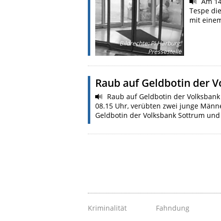
Am 14.
Tespe die
mit eine
Bildrechte
:
PI Harburg,
Pressestelle
Raub auf Geldbotin der V
Raub auf Geldbotin der Volksbank 
08.15 Uhr, verübten zwei junge Männer
Geldbotin der Volksbank Sottrum un
Kriminalität
Fahndung