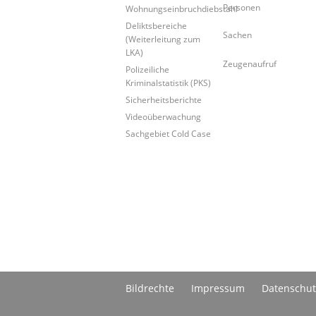
Personen
Wohnungseinbruchdiebstahl
Deliktsbereiche
Sachen
(Weiterleitung zum
LKA)
Zeugenaufruf
Polizeiliche
Kriminalstatistik (PKS)
Sicherheitsberichte
Videoüberwachung
Sachgebiet Cold Case
Bildrechte
Impressum
Datenschut