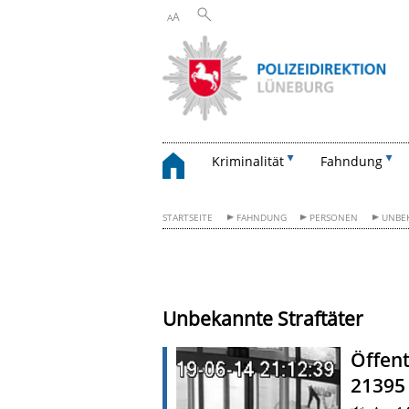
A
A
Kriminalität
Fahndung
STARTSEITE
FAHNDUNG
PERSONEN
UNBE
Unbekannte Straftäter
Öffent
21395