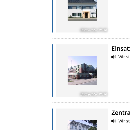
Bildrechte
:
PI HK
Einsat
Wir st
Bildrechte
:
PI HK
Zentra
Wir st