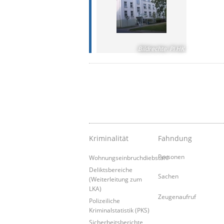
Bildrechte
:
PI HK
Kriminalität
Fahndung
Personen
Wohnungseinbruchdiebstahl
Deliktsbereiche
Sachen
(Weiterleitung zum
LKA)
Zeugenaufruf
Polizeiliche
Kriminalstatistik (PKS)
Sicherheitsberichte