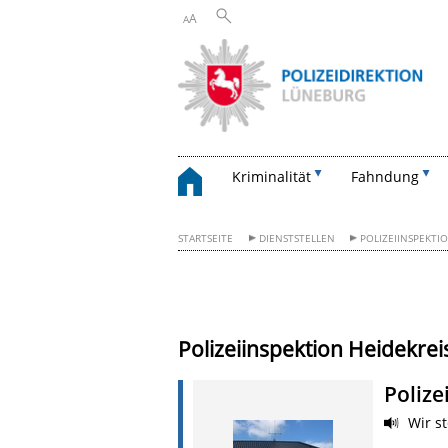
A
A
Kriminalität
Fahndung
STARTSEITE
DIENSTSTELLEN
POLIZEIINSPEKTI
Polizeiinspektion Heidekrei
Polize
Wir st