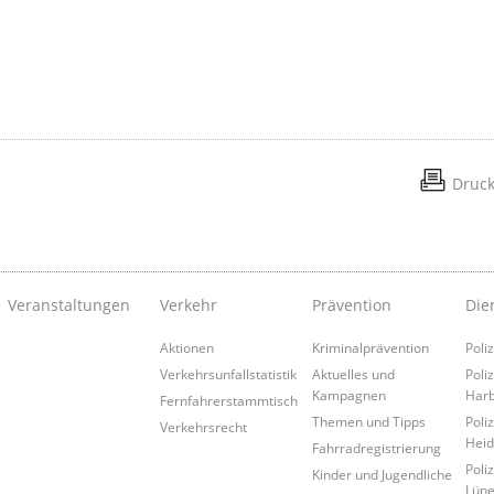
Druc
Veranstaltungen
Verkehr
Prävention
Die
Aktionen
Kriminalprävention
Poli
Verkehrsunfallstatistik
Aktuelles und
Poli
Kampagnen
Har
Fernfahrerstammtisch
Themen und Tipps
Poli
Verkehrsrecht
Heid
Fahrradregistrierung
Poli
Kinder und Jugendliche
Lüne