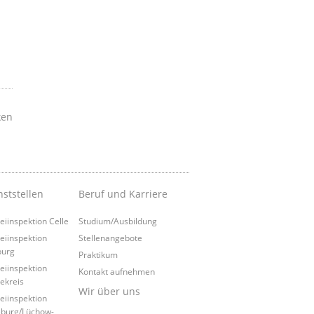
ken
nststellen
Beruf und Karriere
zeiinspektion Celle
Studium/Ausbildung
zeiinspektion
Stellenangebote
burg
Praktikum
zeiinspektion
Kontakt aufnehmen
ekreis
Wir über uns
zeiinspektion
burg/Lüchow-