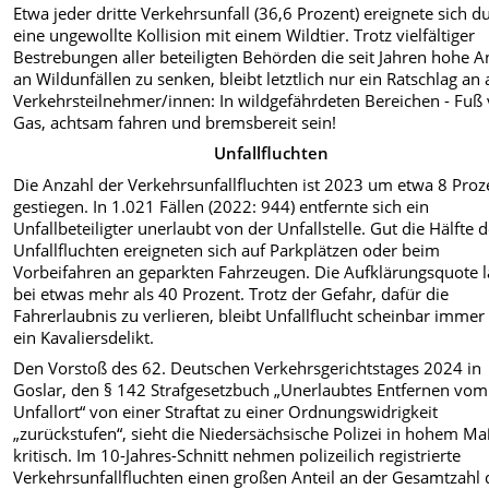
Etwa jeder dritte Verkehrsunfall (36,6 Prozent) ereignete sich d
eine ungewollte Kollision mit einem Wildtier. Trotz vielfältiger
Bestrebungen aller beteiligten Behörden die seit Jahren hohe A
an Wildunfällen zu senken, bleibt letztlich nur ein Ratschlag an 
Verkehrsteilnehmer/innen: In wildgefährdeten Bereichen - Fu
Gas, achtsam fahren und bremsbereit sein!
Unfallfluchten
Die Anzahl der Verkehrsunfallfluchten ist 2023 um etwa 8 Proz
gestiegen. In 1.021 Fällen (2022: 944) entfernte sich ein
Unfallbeteiligter unerlaubt von der Unfallstelle. Gut die Hälfte 
Unfallfluchten ereigneten sich auf Parkplätzen oder beim
Vorbeifahren an geparkten Fahrzeugen. Die Aufklärungsquote l
bei etwas mehr als 40 Prozent. Trotz der Gefahr, dafür die
Fahrerlaubnis zu verlieren, bleibt Unfallflucht scheinbar immer
ein Kavaliersdelikt.
Den Vorstoß des 62. Deutschen Verkehrsgerichtstages 2024 in
Goslar, den § 142 Strafgesetzbuch „Unerlaubtes Entfernen vom
Unfallort“ von einer Straftat zu einer Ordnungswidrigkeit
„zurückstufen“, sieht die Niedersächsische Polizei in hohem M
kritisch. Im 10-Jahres-Schnitt nehmen polizeilich registrierte
Verkehrsunfallfluchten einen großen Anteil an der Gesamtzahl 