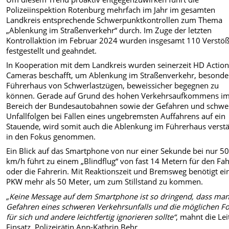
Polizeiinspektion Rotenburg mehrfach im Jahr im gesamten
Landkreis entsprechende Schwerpunktkontrollen zum Thema
„Ablenkung im Straßenverkehr“ durch. Im Zuge der letzten
Kontrollaktion im Februar 2024 wurden insgesamt 110 Verstö
festgestellt und geahndet.
In Kooperation mit dem Landkreis wurden seinerzeit HD Actio
Cameras beschafft, um Ablenkung im Straßenverkehr, besonde
Führerhaus von Schwerlastzügen, beweissicher begegnen zu
können. Gerade auf Grund des hohen Verkehrsaufkommens i
Bereich der Bundesautobahnen sowie der Gefahren und schwe
Unfallfolgen bei Fällen eines ungebremsten Auffahrens auf ein
Stauende, wird somit auch die Ablenkung im Führerhaus verstä
in den Fokus genommen.
Ein Blick auf das Smartphone von nur einer Sekunde bei nur 5
km/h führt zu einem „Blindflug“ von fast 14 Metern für den Fa
oder die Fahrerin. Mit Reaktionszeit und Bremsweg benötigt ei
PKW mehr als 50 Meter, um zum Stillstand zu kommen.
„Keine Message auf dem Smartphone ist so dringend, dass man
Gefahren eines schweren Verkehrsunfalls und die möglichen F
für sich und andere leichtfertig ignorieren sollte“
, mahnt die Lei
Einsatz, Polizeirätin Ann-Kathrin Behr.