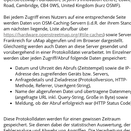
Road, Cambridge, CB4 0WS, United Kingdom (kurz OSMF).
Bei jedem Zugriff eines Nutzers auf eine entsprechende Seite
werden Daten von OSM-Caching-Servern (i.d.R. der ihrem Stan
am nächsten liegende, Liste abrufbar über
https://hardware.openstreetmap.org/#tile-caches
) sowie Serve
Frankreich für uMap abgerufen und im Browser dargestellt.
Gleichzeitig werden auch Daten an diese Server gesendet und
vorübergehend in einer Protokolldatei verarbeitet. Im Einzelne
werden über jeden Zugriff/Abruf folgende Daten gespeichert:
Datum und Uhrzeit des Abrufs (Zeitstempel) sowie die IP-
Adresse des zugreifenden Geräts bzw. Servers,
Anfragedetails und Zieladresse (Protokollversion, HTTP-
Methode, Referrer, UserAgent-String),
Name der abgerufenen Datei und übertragene Datenmen
(angefragte URL inkl. Query-String, Größe in Byte) sowie
Meldung, ob der Abruf erfolgreich war (HTTP Status Code)
Diese Protokolldaten werden für einen gewissen Zeitraum
gespeichert. Sie dienen dabei der statistischen Auswertung, der
Fehleranalyse und Abwehr von Angriffen. Die Verarbeitung der 