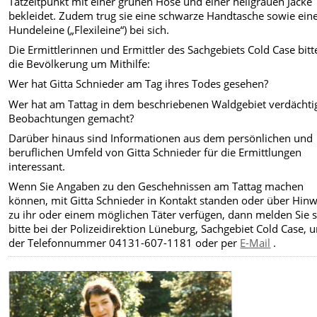
Tatzeitpunkt mit einer grünen Hose und einer hellgrauen Jacke
bekleidet. Zudem trug sie eine schwarze Handtasche sowie eine
Hundeleine („Flexileine“) bei sich.
Die Ermittlerinnen und Ermittler des Sachgebiets Cold Case bitt
die Bevölkerung um Mithilfe:
W
er hat Gitta Schnieder am Tag ihres Todes gesehen?
Wer hat am Tattag in dem beschriebenen Waldgebiet verdächti
Beobachtungen gemacht?
Darüber hinaus sind Informationen aus dem persönlichen und
beruflichen Umfeld von Gitta Schnieder für die Ermittlungen
interessant.
Wenn Sie Angaben zu den Geschehnissen am Tattag machen
können, mit Gitta Schnieder in Kontakt standen oder über Hinw
zu ihr oder einem möglichen Täter verfügen, dann melden Sie s
bitte bei der Polizeidirektion Lüneburg, Sachgebiet Cold Case, u
der Telefonnummer 04131-607-1181 oder per
E-Mail
.